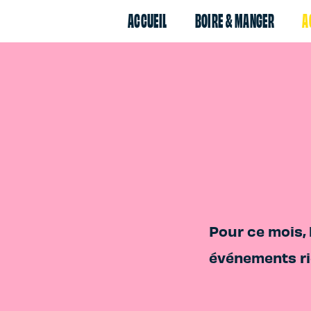
ACCUEIL
BOIRE & MANGER
A
ING
Pour ce mois, 
KET
événements ri