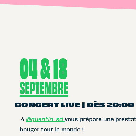
04 & 18
SEPTEMBRE
CONCERT LIVE | DÈS 20:00
🎶
@q
uentin_sd
vous prépare une prestati
bouger tout le monde !